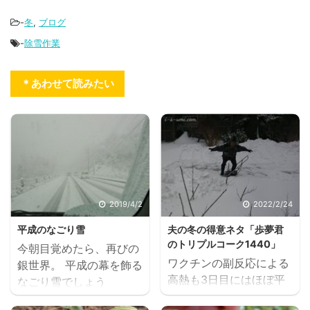
-
冬
,
ブログ
-
除雪作業
＊あわせて読みたい
2019/4/2
2022/2/24
平成のなごり雪
夫の冬の得意ネタ「歩夢君
のトリプルコーク1440」
今朝目覚めたら、再びの
ワクチンの副反応による
銀世界。 平成の幕を飾る
高熱も3日目にはほぼ平
なごり雪でしょう
熱まで下がり、関節の痛
か・・・ 降りやみませ