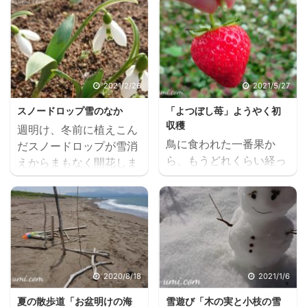
みを除いては元気を取り
ん。 なごり雪 平成31年4
戻した夫は、3連休の最
月2日 スポンサーリンク
終日に降り積もった家周
ランキングに参加してい
りの除雪作業ができるま
ます 1日1回クリックいた
でに回復していた。 「ま
だけると励みになります
た熱が上がると悪いから
↓ ↓ ＊シンプルイズベ
2021/2/26
2021/5/27
無理しないでよ！」 心配
スト＊ にほんブログ村
スノードロップ雪のなか
「よつぼし苺」ようやく初
する私を他所に、夫は手
＊いま平屋がブームな理
収穫
週明け、冬前に植えこん
際よく除雪を済ませる
由＊ にほんブログ村 平
鳥に食われた一番果か
だスノードロップが雪消
と、窓から覗き込む私に
屋住宅ランキング
ら、もうどれくらい経っ
えからまもなく開花しま
何かアピールしはじめ
ただろうか？ 越後姫と一
した。 よく観察すると短
た。 スノーダンプに乗っ
緒に育てていた、四季成
い内花被に緑のハート模
かって何やらポーズを決
り苺「よつぼし」がよう
様があるんですね。 恥ず
めている。 あ、もしかし
やく初収穫の日を迎えま
かしそうにうつむいて咲
て‥‥。 歩夢君の、つも
した。 しかも、今朝はと
く姿も可憐で、はじめて
りか‥‥。 やっぱりそう
っても貴重なほんのひと
のスノードロップに癒さ
だった。 北京五輪で歩夢
粒。 朝摘み苺よつぼし
れながら、少しだけ春の
2020/8/18
2021/1/6
君が決めた、あの「トリ
2021.5.27 それにして
足音を感じていたら、週
プルコーク1440」。 夫
夏の散歩道「お盆明けの海
雪遊び「木の実と小枝の雪