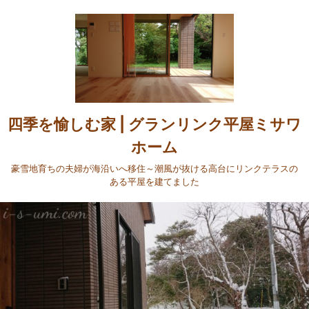
四季を愉しむ家 | グランリンク平屋ミサワ
ホーム
豪雪地育ちの夫婦が海沿いへ移住～潮風が抜ける高台にリンクテラスの
ある平屋を建てました