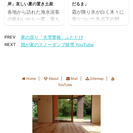
も、ここまで長かったこ
の真ん中でふたたび雪。
のトリプルコ ...
岸」哀しい夏の置き土産
だるま」
と。 まぁすべては鳥ちゃ
あっという間に銀世界に
各地から訪れた海水浴客
霜が降り氷が白く木々に
んの悪戯‥‥ね。 よつぼ
逆戻り。 すっかり姿を隠
の賑わいから一変、落ち
張りついた氷点下の朝。
しの果実は、越後姫と比
してしまったスノードロ
着きを取り戻したお盆明
冬のリンクテラス
較すると先が尖っていて
ップを気に掛けている
けの海岸。 満車だった駐
2021.1.6 広がってきた青
絵に描いたような苺の
と、翌日雪の中から顔を
PREV
寒の戻り「大雪警報」ふたたび
車場もガラガラだ。 波打
空のおかげで、今日は残
形。 今朝のひと粒は私が
だしました。 しかも、新
NEXT
我が家のスノーダンプ除雪 YouTube
ち際を歩くと、置き捨て
してあったアプローチの
代表して頂いたのです
芽まで。 こんなに小さな
られた蛍光灯。 お盆明け
雪を除け終わりました。
が、口に頬張ると、実が
からだで、なんて強いん
の海岸 2020.8.17 さら
肩の荷が下りたところ
しっかりと詰まっていて
だろう。 スポンサーリ
に前方に何やらみえてき
で、おもむろに丸めた雪
歯ごたえがあり、酸味の
ンク ランキングに参加し
た。 お盆明けの海岸
玉をコロコロコロ。 いい
ある甘酸っぱい爽やかな
Home
About
Mail
Sitemap
...
2020.8.17 破れたビー
感じにふくらんできた
YouTube
味でしたよ。 ...
チボールとペットボトル
ぞ。 大小の雪玉が出来上
と空き缶と。 流木で組ま
がったら、もう作るしか
れたビーチバレーのコー
ないわよね。 ただ、飾り
トにも見える。 お盆明
つけはどうしようか？ 懐
けの海岸 2020.8.17 哀
かしいなこの感覚。 とり
しすぎるね。 ゴミの置き
あえず、庭と玄関先から
土産に海が泣いている。
調達してみました。 うま