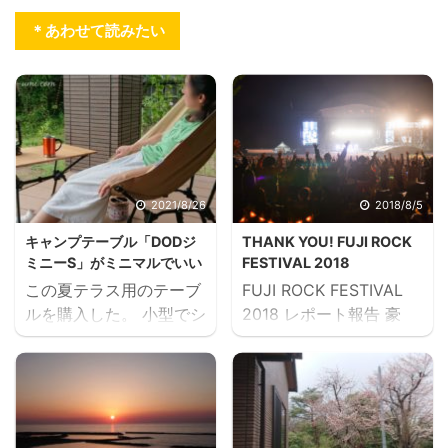
＊あわせて読みたい
2021/8/26
2018/8/5
キャンプテーブル「DODジ
THANK YOU! FUJI ROCK
ミニーS」がミニマルでいい
FESTIVAL 2018
この夏テラス用のテーブ
FUJI ROCK FESTIVAL
ルを購入した。 小型でシ
2018 レポート報告 豪
ンプルなのが欲しかった
雨・酷暑と日本列島が大
から、先に新調したDOD
変な状況にありますが皆
のチェア（スゴイッス）
さんはお元気でいらっし
に併せて同メーカーのキ
ゃいますか？ 皆さんと皆
ャンプ用テーブル
さんの故郷がお元気であ