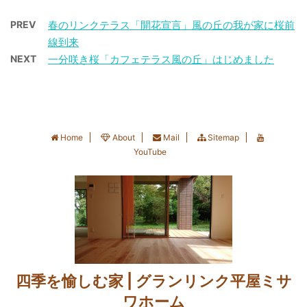
した。 よく観察すると短
でみせてくれる夕陽はお
いすぎかな？ けれど今朝
people feel the rain.
い内花被に緑のハート模
そらく年に数回。 春にそ
はそんなことを考えてい
PREV
春のリンクテラス「開花宣言」風の丘の我が家に桜前
Others just get wet. レ
様があるんですね。 恥ず
の瞬間に会えるなんて、
ました。 庭の桜はいま三
線到来
ゲェの神様 Bob
かしそうにうつむいて咲
なんてレアだろう。 日本
分咲きです。 スポンサー
NEXT
一分咲き桜「カフェテラス風の丘」はじめました
Marley（ボブ・マーリ
く姿も可憐で、はじめて
海に沈む夕陽を見届けて
リンク ランキングに参加
ー）のこの言葉が好き
のスノードロップに癒さ
振り返ると、東の空に銀
しています ご訪問のしる
で、雨の日は思い出した
れながら、少しだけ春の
色の大きな月が昇ってき
しにクリックいただける
りする。 昨年より７日遅
足音を感じていたら、週
た。 あまり ...
と嬉しいで ...
く昨日梅雨入りした新
の真ん中でふたたび雪。
Home
About
Mail
Sitemap
潟。 朝からの雨が止んで
あっという間に銀世界に
YouTube
雨粒をのせたジューンベ
逆戻り。 すっかり姿を隠
リーの葉がちょうど器の
してしまったスノードロ
よう。 ジューンベリー
ップを気に掛けている
2021.6.19 私も雨を感じ
と、翌日雪の中から顔を
られる心ゆたかな人間で
だしました。 しかも、新
いたい。 スポンサーリ
芽まで。 こんなに小さな
ンク ランキングに参加し
からだで、なんて強いん
ています ご訪問 ...
四季を愉しむ家 | グランリンク平屋ミサ
だろう。 スポンサーリ
ンク ランキングに参加し
ワホーム