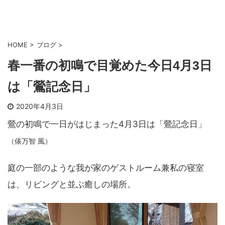
HOME
>
ブログ
>
春一番の初鳴で目覚めた今日4月3日
は「鶯記念日」
2020年4月3日
鶯の初鳴で一日がはじまった4月3日は「鶯記念日」
（俵万智 風）
庭の一部のような我が家のゲストルーム兼私の寝室
は、リビングと並ぶ癒しの場所。