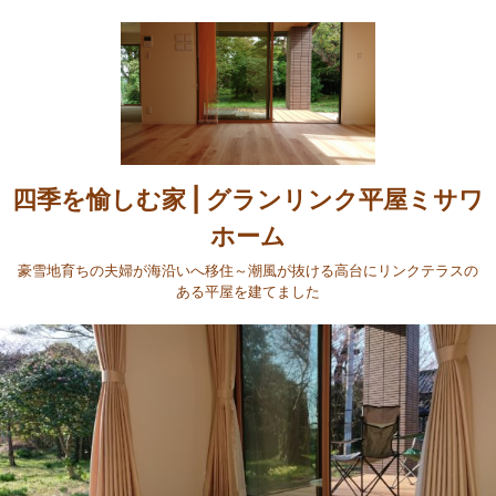
四季を愉しむ家 | グランリンク平屋ミサワ
ホーム
豪雪地育ちの夫婦が海沿いへ移住～潮風が抜ける高台にリンクテラスの
ある平屋を建てました