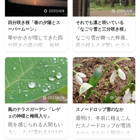
「JIMINY TABLE（S）
ります様に。 そして皆さ
ジミニーテーブル」を選
んが一日も早くお元気を
2020/4/8
2020/4/6
んでみたが、ロースタイ
取り戻せます様に。 私も
四分咲き桜「春の夕陽とス
それでも凛と咲いている
ルの「ちようどいい」を
自分に出来る限りのこと
ーパームーン」
「なごり雪と三分咲き桜」
実現した地味にいいウッ
をしながら、微力ながら
華やかさが増してきた四
なごり雪が舞った昨夜。
ドテーブルが、我が家の
応援と恩返しをさせてい
分咲きの庭の桜。 毎朝、
庭の桜もさぞ驚いたろう
リンクテラスにぴったり
ただきたいと思います。
元気をもらって出勤。 桜
が、それでも凛と咲いて
と馴染んでくれている。
さてさて、７月後半より
2020.4.7 仕事終わり、
いる。 桜 2020.4.6 新人
DODジミニーS コンパク
夏のビッグイベント！フ
今日こそはと向かった丘
鶯君も元気に声を張って
トな組立て式で片付けや
ジロックや一条工務店の
の上。 昨日は日没に間に
いるね。 朝から頭が下が
収納が簡単なのもいい。
宿泊体験会や夏祭り花火
合いました。 春の夕陽
る想い。 幸い、私は仕事
スゴイッス同様にキャリ
大会やらで連日忙しなく
2020.4.7 波音が木霊し
もできる。 温かいご飯も
ーバッグも付いてきた。
過ごしております あいす
ている。 鳥達の声と打ち
いただける。 愛する家族
2021/6/19
2021/2/26
組み立ても簡単。 まず脚
家ですが、過去の記事の
寄せる波が重なって、そ
と共にある。 当たり前で
部フレームを組み立て。
振り返り投稿と並行 ...
風のテラスガーデン「レゲ
スノードロップ雪のなか
こに私の鼓動が調和して
はないこの日常に、感謝
DO ...
ェの神様と梅雨入り」
週明け、冬前に植えこん
いく。 春の夕陽
を忘れてはいけない。 こ
雨を感じられる人間もい
だスノードロップが雪消
2020.4.7 よく晴れ渡っ
の一週間も精一杯生きよ
るし、ただ濡れるだけの
えからまもなく開花しま
ていても、最後の一瞬ま
う。 なんて、ちょっと言
奴らもいる。 Some