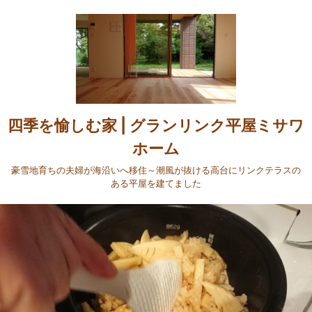
四季を愉しむ家 | グランリンク平屋ミサワ
ホーム
豪雪地育ちの夫婦が海沿いへ移住～潮風が抜ける高台にリンクテラスの
ある平屋を建てました