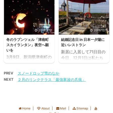
し、柔らかく足にフィッ
「ほんやら洞」 ほんやら
音に気付いて窓から顔を
のリビングに思い切って
トして、もたつかず歩き
洞 2021.1.10 平穏な日々
出すと我が家の北側ちょ
飾ってみました。 しかも
やすくてアクティブに動
に願いをこめて スポンサ
うど日本海の上空に、そ
10月の半ばに購入。 待
けるのもポイントです。
ーリンク ランキングに参
の打ち上げ花火がみえま
ちきれずに、当日から飾
さらに、このバードウォ
加しています ご訪問のし
した。 コロナ終息祈りの
っているという気の早
2019/3/12
2019/12/1
ッチング長靴の収益は、
るしにクリックいただけ
花火 2020.6.1 あいすえ
さ。まるで子供のようで
日本野鳥の会による野鳥
ると嬉しいです ...
冬のラプンツェル「津南町
結婚記念日 in 日本一夕陽に
～？どうして花火が。 一
すね。 ツリーを飾るなん
の調査活動や環境 ...
スカイランタン」夜空へ願
近いレストラン
夜明けて知ったんです。
てもう何年ぶりかしら。
いを
新居に入居して71日目の
全国の花火業者の有志で
幾つになっても心が躍る
3月9日、新潟県津南町の
今日、12月1日は私たち
作られた「Cheer up！花
ものですね。 買い付けに
スキー場グリーンピア津
夫婦の結婚記念日でし
火プロジェクト」で、6
行って驚いたのは、イル
南にて開催された『つな
た。 結婚記念日in日本一
月1日の午後8時から5分
ミネーションライトの進
PREV
スノードロップ雪のなか
ん雪まつりスカイランタ
夕陽に近いレストラン
間、全国各地で一斉に花
化！ LEDで節電できる
NEXT
２月のリンクテラス「最強寒波の爪痕」
ン』に参加してきまし
2019.12.1 海沿いを車で
火を打ち上げ「悪疫退散
し、カラーもデザインも
た。 この『つなん雪まつ
30分程走ったところにあ
を祈願し、花火を見上げ
電球数もバリエーション
りスカイランタン』は、
る、日本一夕陽に近いレ
て全国の人に笑顔になっ
が豊富なこと。 おかげで
自分の手でランタンを空
ストランで食事をしてき
てもらう」というステキ
店頭のディスプレイを見
に打ち上げることができ
ました。 一昨日の初雪は
な企画だったのですね。
ながら、どれにしようか
Home
About
Mail
Sitemap
る演出が口コミで広が
すっかり消えてなくな