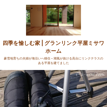
四季を愉しむ家 | グランリンク平屋ミサワ
ホーム
豪雪地育ちの夫婦が海沿いへ移住～潮風が抜ける高台にリンクテラスの
ある平屋を建てました