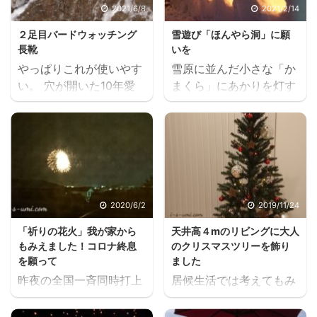
2021/6/8
2021/2/14
２足目バードウォッチング
雪遊び「ほんやら洞」に願
長靴
いを
やっぱりこれが使いやす
雪原に並んだ小さな「か
い。 穴が開いた10年愛
まくら」にあかりを灯す
用したバードウォッチン
ふるさとの冬の風物詩
グ長靴を買い替えまし
「ほんやら洞どうまつ
た。 日本野鳥の会より販
り」。 昨シーズンは小雪
売されているこの人気商
のため、今シーズンはコ
品、運よく在庫もあった
ロナのため開催が中止さ
から、２足目の今回も１
れました。 そんな「ほん
足目とまったく同じブラ
やら洞」を思い出しなが
2020/6/2
2019/11/24
ウンカラーのSSサイズを
ら、実は先月の大雪の
「祈りの花火」我が家から
天井高４mのリビングに大人
選びました。 バードウォ
際、雪壁ができた玄関先
もみえました！コロナ終息
のクリスマスツリーを飾り
ッチング長靴 なんと言っ
の小路に、かまくらに見
を願って
ました
ても、折りたためるから
立てた洞をつくってあか
昨夜の全国一斉同時打上
居候生活では考えてもみ
バッグに入れていつでも
りを灯しました。 ほんや
花火、実は知らなかった
なかったクリスマスツリ
コンパクトに持ち歩ける
ら洞 2021.1.10 我が家の
のですが、ドーンと響く
ー。 新居の４mの高天井