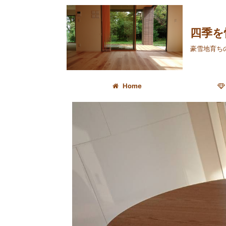
四季を
豪雪地育ち
Home