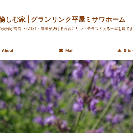
愉しむ家 | グランリンク平屋ミサワホーム
の夫婦が海沿いへ移住～潮風が抜ける高台にリンクテラスのある平屋を建て
About
Mail
Site