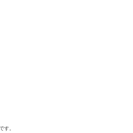
し
です。