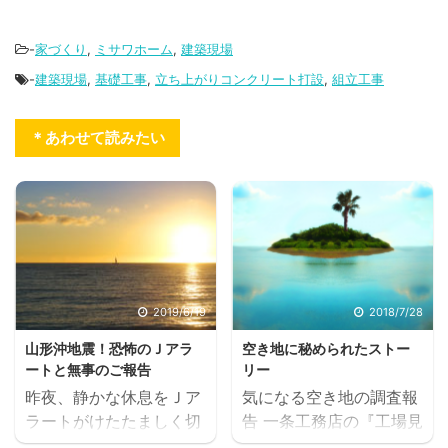
-
家づくり
,
ミサワホーム
,
建築現場
-
建築現場
,
基礎工事
,
立ち上がりコンクリート打設
,
組立工事
＊あわせて読みたい
2019/6/19
2018/7/28
山形沖地震！恐怖のＪアラ
空き地に秘められたストー
ートと無事のご報告
リー
昨夜、静かな休息をＪア
気になる空き地の調査報
ラートがけたたましく切
告 一条工務店の『工場見
り裂きました。 山形沖を
学＆住まいの体験会』、