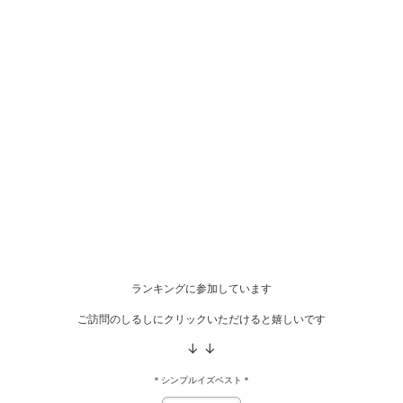
ランキングに参加しています
ご訪問のしるしにクリックいただけると嬉しいです
↓ ↓
＊シンプルイズベスト＊