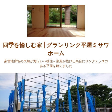
四季を愉しむ家 | グランリンク平屋ミサワ
ホーム
豪雪地育ちの夫婦が海沿いへ移住～潮風が抜ける高台にリンクテラスの
ある平屋を建てました