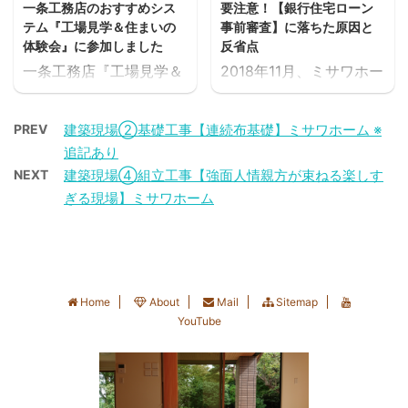
うです。 昨晩はいつ来る
ら９０年以上も前？とい
一条工務店のおすすめシス
要注意！【銀行住宅ローン
た。 建築現場 (玄関) 南
令和2年8月に入居11カ月
かもしれな ...
...
テム『工場見学＆住まいの
事前審査】に落ちた原因と
より 令和元年8月24日
目の定期点検を終え、間
体験会』に参加しました
反省点
着工から71日目の建築現
もなく入居から丸1年に
一条工務店『工場見学＆
2018年11月、ミサワホー
場 この大型サイズは私の
なります。 楽しい建築現
住まいの体験会』 １月下
ムにて、当時交渉中にあ
希望だったので予想はし
場レポートを交えなが
旬、新潟県の聖籠町にあ
った土地に合わせて作成
ていたのですが、ドーン
ら、下記の①～⑭のミ
PREV
建築現場②基礎工事【連続布基礎】ミサワホーム ※
る一条工務店 新潟ハウジ
してもらった間取りプラ
と高さ2325㎜の天井ま
サワホームの家づくりの
追記あり
ングテクノロジーセンタ
ンを基に、【住宅ローン
で届く大きな収納が存在
流れに沿って順にご紹介
NEXT
建築現場④組立工事【強面人情親方が束ねる楽しす
ーにて開催された『工場
事前審査（銀行）】を申
感たっぷり！ ＊｢収納｣に
していますので、ご覧い
ぎる現場】ミサワホーム
見学＆住まいの体験会』
し込みました。 そして、
ついての記事はこちら 石
ただければミサワホーム
に参加させていただきま
その約4日後、私たちを
膏ボード施工完了 つづい
の家づくりの全容がみえ
した。 ※こちらの記事も
震撼させる審査結果が届
て室内では、前回まで大
てくるかと思います。
あわせてどうぞ 誰れでも
きました。 今回は、私た
工さんが作 ...
①プランニング準備 ②
参加できます この『工場
ちが直面した【住宅ロー
土地調査＆プランニ ...
Home
About
Mail
Sitemap
見学＆住まいの体験会』
ン事前審査（銀行）】で
YouTube
は私たちのように一条工
の落とし穴と、反省点を
務店と未だ正式に工事契
ご紹介します。 住宅ロー
約をしていない人でも誰
ンの種類 銀行ローン・Ｆ
れでも完全無料で参加す
ｌａｔ３５・財形住宅融