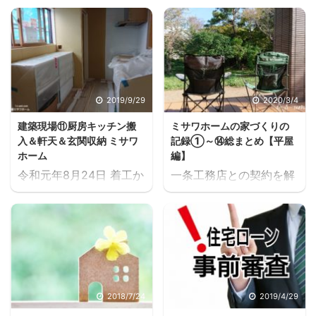
震源とする地震発生 強い
PanaHomeさんでの『ラ
揺れと津波に注意してく
イフプランニング』と前
ださい 心拍数があがりわ
後して、一月中旬、一条
ずか７秒後 揺れがはじま
の星さんに依頼していた
り強くなっていきまし
Ｋ市で偶然みつけた気に
た。 防災ラジオの警報が
なる空き地についての調
2019/9/29
2020/3/4
大音量で鳴り地震を告げ
査報告が入りました。 ※
建築現場⑪厨房キッチン搬
ミサワホームの家づくりの
るなか、私たちは両親と
関連記事 登記簿謄本の記
入＆軒天＆玄関収納 ミサワ
記録①～⑭総まとめ【平屋
外へ飛び出しました。 幸
録 一条の星さんが登記簿
ホーム
編】
い家族全員ケガもなく、
謄本を取り寄せて、この
令和元年8月24日 着工か
一条工務店との契約を解
家屋の被害もありません
土地 (空き地) の所有者
ら71日目の建築現場 玄関
除して、ミサワホームを
でした。 山形沖を震源と
を調べてくださったそう
収納搬入 着工から71日目
選んだ我が家の家づくり
するこの地震で、新潟県
で その結果、なんと 一
令和元年8月24日、お盆
の記録をまとめた記事一
では村上市で震度６強、
条の星 大正時代の記録か
休みを挟んで２週間ぶり
覧です。 土地さがし、そ
県内全般で震度５前後の
ら動きがありませんでし
に建築現場にお邪魔する
してハウスメーカー選び
揺れがありました。 私た
た。 と言うのです。 大
と、玄関にミサワホーム
からはじまり、令和元年
ちの住む中越地区の田舎
正時代から動きなし え？
オリジナル玄関収納Ｔ型
9月 24坪の平屋の注文住
2018/7/24
2019/4/29
では震度４を観測したよ
大正？？少なくとも今か
がお目見えしていまし
宅が完成した我が家は、