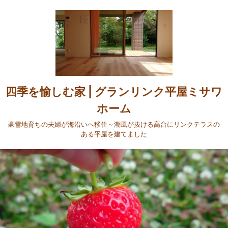
四季を愉しむ家 | グランリンク平屋ミサワ
ホーム
豪雪地育ちの夫婦が海沿いへ移住～潮風が抜ける高台にリンクテラスの
ある平屋を建てました