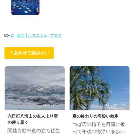
-
春
,
園芸 | ボタニカル
,
ブログ
＊あわせて読みたい
2020/12/20
2021/8/31
六日町八海山の友人より雪
夏の終わりの海沿い散歩
の便り届く
つば広の帽子を目深に被
関越自動車道の立ち往生
って午後の海沿いを歩い