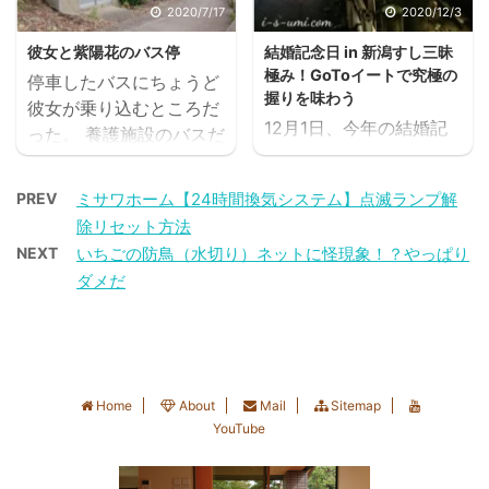
こちら 舞台は我が家から
後ろ髪を引かれながらさ
2020/7/17
2020/12/3
対応は慣れてはいるんだ
車で海沿いを少し走った
らに歩くと大小の石がゴ
けれど重労働。 ...
彼女と紫陽花のバス停
結婚記念日 in 新潟すし三昧
静かな砂浜。 日本海で投
ロゴロと現れた。 ゴロタ
極み！GoToイートで究極の
停車したバスにちょうど
げ釣り 2020.6.1 これま
浜エギング 2021.9.21 こ
握りを味わう
彼女が乗り込むところだ
での港の堤防釣りからス
んなゴロタ浜は夫も私も
12月1日、今年の結婚記
った。 養護施設のバスだ
テージアップ！といって
初体験。イカが身を隠し
念日はちょうど開催初日
った。 朝の通勤路ですれ
も未だに釣果はゼロ。 ＊
そうな藻もみえるから、
を迎えた元気発信プロジ
違う彼女は、大きなリュ
堤防釣りの記事はこちら
ちょっと期待が持てるか
PREV
ミサワホーム【24時間換気システム】点滅ランプ解
ェクト「スーパーGoTo
ックサックを背負ったマ
日本海で投げ釣り
も？ ただ、地形も知らな
除リセット方法
イート」を利用して、地
スク姿で雨の日も元気に
2020.6.1 紺碧の空海。
い場所で、しかも海中の
NEXT
いちごの防鳥（水切り）ネットに怪現象！？やっぱり
元の寿司割烹で旬の寿司
歩いている。 一歩一歩を
まずは３ｍほどの短かい
障害物にエギを引っ掛け
ダメだ
を堪能しました。 目の前
丁寧に踏みしめながら紫
サビキ竿にウキをつけ
てロストしそうな予感も
で板さんが握ってくれる
陽花のバス停を目指す彼
て、浅瀬の鱚きすをねら
たっぷりだから、餌木
回らない寿司屋の敷居
女の姿をみつけると、不
ってエイッ。 この竿は
（エギ）は100円の安価
は、普段はなかなか跨げ
思議と心が和む。 紫陽花
...
なも ...
ないけれど、プレミアム
のバス停 2020.7.17 バス
Home
About
Mail
Sitemap
率66％という超お得なチ
停を彩る紫陽花と彼女が
YouTube
ケットで、今回は特別に
あんまりお似合いで、優
究極の極上寿司を予約。
しい空気が流れている。