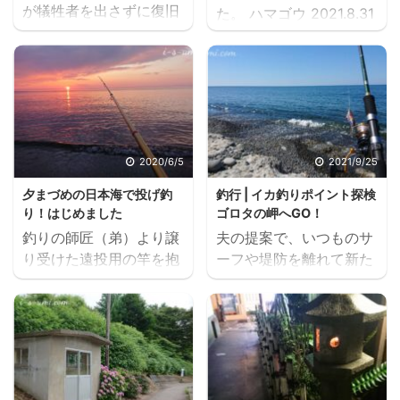
が犠牲者を出さずに復旧
た。 ハマゴウ 2021.8.31
してほっとした。 この3
ハマゴウが美しい丘を下
日間、現場周辺の南魚沼
ると。 ハマゴウ
に暮らす友人達と連絡を
2021.8.31 明るい黄緑の
取ると、立ち往生には巻
クサトベラがまんまるい
き込まれていないとのこ
実をたわわにつけて、空
とでひとまず安心したん
にくっきりと映え。 クサ
だけれど、八海山の麓の
トベラ 2021.8.31 ハマナ
2020/6/5
2021/9/25
友人から雪の様子がLINE
スはまるで夏を惜しむよ
夕まづめの日本海で投げ釣
釣行 | イカ釣りポイント探検
に送られてきた。 これは
うに太陽を向いて咲いて
り！はじめました
ゴロタの岬へGO！
先日18日の様子。 八海
いる。 ハマナス
釣りの師匠（弟）より譲
夫の提案で、いつものサ
山の麓の友人宅
2021.8.31 見上げると空
り受けた遠投用の竿を抱
ーフや堤防を離れて新た
2020.12.18 わー。屋根が
に秋の気配がひろがって
えて伝授されたポイント
なエギングポイントを探
大変！ 八海山の麓の友人
いた。 椰子 2021.8.31
で、いまが旬の鯵あじの
しに出掛けた。 以前から
宅 2020.12.18 今年は冬
まだまだ陽射しは強いけ
投げ釣りに初挑戦。 先日
気になっていた磯場に辿
の始まりと同時にまとま
れど‥‥ 夏も終わるんだ
の釣り土産の鯵が私たち
り着くと3人の先客。 待
った雪が降ってしまった
な。 スポンサーリンク
の衝動を掻き立てたんで
ちに待った秋イカシーズ
から、すでに屋根の雪下
ランキングに参加してい
す。 ＊釣り土産の記事は
ン到来だものね。 磯場に
ろしをしたそう。 雪への
...