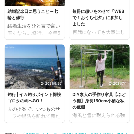
て、ブランケットに包ま
↓ ↓ ＊シンプルイズベ
2021/12/4
2021/7/7
って家でゆっくり過ごし
スト＊ にほんブログ村
結婚記念日に思うこと～七
短冊に想いをのせて「WEB
てます。 寒すぎる～
＊いま平屋がブームな理
輪と修行
で！おうち七夕」に参加し
2021.9.1 秋雨前線がしと
由＊ にほんブログ村 平
ました
結婚生活をひと言で言い
しと雨を降らせ。 長月が
屋住宅ランキング
何歳になっても大事にし
表すなら‥‥修行。 今年5
一気に秋をつれてきた。
たい。短冊に想いをのせ
回目の私たちの結婚記念
スポンサーリンク ラン
て私たちも七夕を楽しん
日は、ＧoＴoイートチケ
キングに参加しています
でいます。 自粛生活のな
ットを利用して夫婦で焼
ご訪問のしるしにクリッ
かでも、WEBやオンライ
肉デートを楽しみました
クいただけると嬉しいで
ンを通して誰でも参加で
が、肉の脂が滴り落ちて
す ↓ ↓ ＊シンプルイズ
きるイベントや企画があ
七輪の炭から炎が立ち昇
ベスト＊ ＊ふるさと新潟
りがたいですね。 今回
り、じりじりと肉が焼け
2021/9/25
2021/7/1
＊ ＊若者にもブーム平屋
は、大阪府守口市にある
ていく様子をみながら5
＊ ...
釣行 | イカ釣りポイント探検
DIY素人の手作り家具【ぶど
八雲東コミュニティセン
年間の結婚生活をぼんや
ゴロタの岬へGO！
う棚】身長150cm小柄な私
ターさんが企画する
りと回想していました。
の低棚
夫の提案で、いつものサ
「WEBで！おうち七夕」
結婚記念日 2021.12.1 丁
海風と雪に耐えられる強
ーフや堤防を離れて新た
に参加しました。（本日
寧に起こされた炭火の七
さで、高さを低くし、さ
なエギングポイントを探
までの企画です） 会いた
輪焼肉。 強すぎても弱す
らに費用を安く抑えるこ
しに出掛けた。 以前から
い人への想いや願いを
ぎてもダメ、ジワリジワ