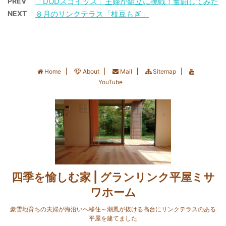
PREV
「DODスゴイッス」主婦が組立に挑戦！奮闘してみた
と。 以上の条件を踏まえ
気になっていた磯場に辿
WEBで投稿すると、短冊
リと丁度いい火加減で焼
NEXT
８月のリンクテラス「枝豆もぎ」
て、夫に製作をお願いし
り着くと3人の先客。 待
ギャラリーを閲覧するこ
かないと旨い焼肉は食べ
ていた庭の「ぶどう棚」
ちに待った秋イカシーズ
とができ、また、集まっ
られないのよねぇ。 結婚
がようやく完成しまし
ン到来だものね。 磯場に
た願い事は短冊となり成
生活も同じですかね。 赤
た。 今回は、素人夫婦の
後ろ髪を引かれながらさ
就をお祈りして守口市の
の他人同士がひとつ屋根
手作り「ぶどう棚」の
らに歩くと大小の石がゴ
歴史ある守居神社へ奉納
の下で支え合い家族にな
Home
About
Mail
Sitemap
DIYの様子をご紹介しま
ロゴロと現れた。 ゴロタ
していただけるそうで
YouTube
...
す。 単管でつくる
浜エギング 2021.9.21 こ
す。 ＊八雲東コミュニテ
「165cmシンプルぶどう
んなゴロタ浜は夫も私も
...
棚」の作り方 サイズと設
初体験。イカが身を隠し
計 身長150cmの小柄な
そうな藻もみえるから、
私には、一派的に販売さ
ちょっと期待が持てるか
れているような高さ
も？ ただ、地形も知らな
180cm～200cmの既製
い場所で、しかも海中の
品のぶどう棚やパーゴラ
四季を愉しむ家 | グランリンク平屋ミサ
障害物にエギを引っ掛け
では天井に手が届かず、
てロストしそうな予感も
ワホーム
背伸びをしながら無理な
たっぷりだから、餌木
豪雪地育ちの夫婦が海沿いへ移住～潮風が抜ける高台にリンクテラスのある
姿勢での作業や収穫を強
（エギ）は100円の安価
平屋を建てました
いられることになり、と
なも ...