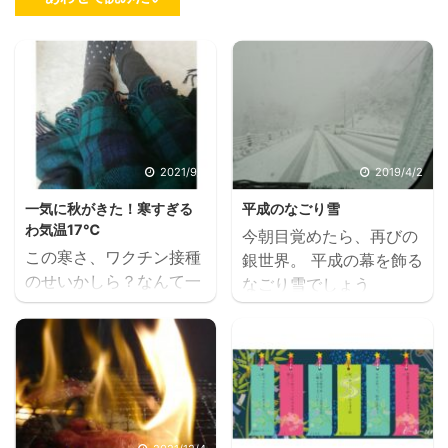
2021/9/1
2019/4/2
一気に秋がきた！寒すぎる
平成のなごり雪
わ気温17℃
今朝目覚めたら、再びの
この寒さ、ワクチン接種
銀世界。 平成の幕を飾る
のせいかしら？なんて一
なごり雪でしょう
瞬思ったりもしたけれ
か・・・ 降りやみませ
ど‥‥。 ちがうちがう。
ん。 なごり雪 平成31年4
昨日との気温差10℃の今
月2日 スポンサーリンク
日の新潟は17℃まで気温
ランキングに参加してい
が低下。 寒いわけだ。
ます 1日1回クリックいた
朝から長袖に靴下を履い
だけると励みになります