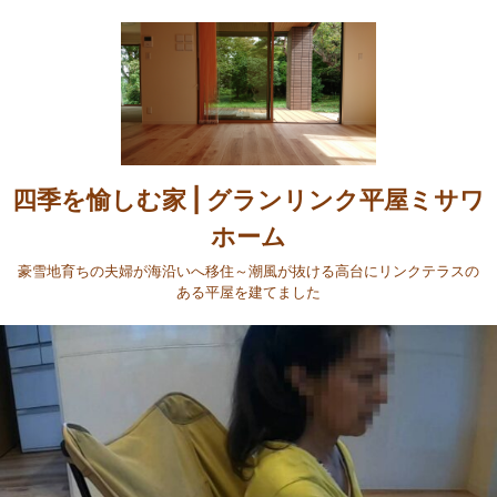
四季を愉しむ家 | グランリンク平屋ミサワ
ホーム
豪雪地育ちの夫婦が海沿いへ移住～潮風が抜ける高台にリンクテラスの
ある平屋を建てました