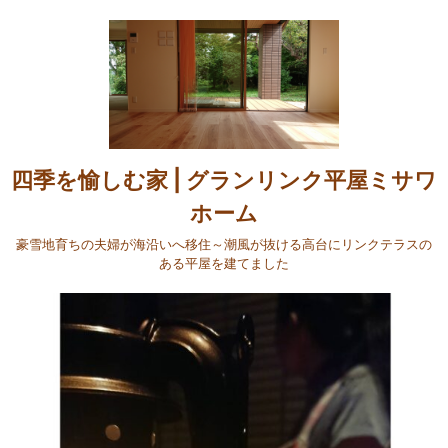
四季を愉しむ家 | グランリンク平屋ミサワ
ホーム
豪雪地育ちの夫婦が海沿いへ移住～潮風が抜ける高台にリンクテラスの
ある平屋を建てました