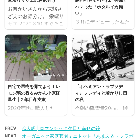
素潜りサザエのお裾分け
終わっちゃったね。夫婦で
てます。 寒すぎる～
峠に今シーズン初の霜が
ハマった「ホタルイカ掬
お向かいさんから栄螺さ
2021.9.1 秋雨前線がしと
降りました。 2018年11
い」
ざえのお裾分け。 栄螺サ
しと雨を降らせ。 長月が
月16日 初霜 そういえ
３月にデビューした私た
ザエ 2020.8.10 すぐそこ
一気に秋をつれてきた。
ば、昨年の今日 我が家に
ち夫婦の「ホタルイカ掬
の日本海で素潜りでとれ
スポンサーリンク ラン
初雪が降り、朝出掛けに
い」も、先日ラストシー
たんですって！ 磯の香ぷ
キングに参加しています
撮影したのを思い出しま
ズンといわれる５月下旬
んぷんとれたて活さざ
ご訪問のしるしにクリッ
した。 2017年11月16日
の新月を最後に、今季４
え。 こりゃ～壺焼きだ
クいただけると嬉しいで
初雪 今年も冬が来ます。
回目の最終釣行を終えま
スポンサーリンク ランキ
す ↓ ↓ ＊シンプルイズ
ランキングに参加して
した。 マイナス４℃の
ングに参加しています ご
ベスト＊ ＊ふるさと新潟
います ご訪問のしるしに
極寒の３月からは想像も
訪問のしるしにクリック
2021/12/14
2018/12/9
＊ ＊若者にもブーム平屋
クリックいただけると嬉
できないほどの温かな気
いただけると嬉しいです
＊ ...
しい ...
自宅で果樹を育てよう！レ
『ボヘミアン・ラプソデ
候となり、深夜から朝方
↓ ↓ ＊シンプルイズベ
モン璃の香＆みかん小原紅
ィ』フレディと若かりし日
にかけての釣行とはい
スト＊ ＊ふるさと新潟＊
早生 | ２年目冬支度
の私
え、グッと過ごしやすく
＊若者にもブーム平屋＊
2020年秋に購入した一
今朝の降雪量20㎝。 峠
なりました。 ２回目の３
＊おすすめ関連記事
年生苗木のレモン璃の香
在住あいすです。 ★女
月下旬の釣行では、寒さ
りのか＆みかん小原紅早
性バンドメンバー募集★
も吹っ飛ぶ「プチ湧き」
PREV
恋人岬 | ロマンチック夕日と幸せの鐘
生おばらべにわせは、2
当方ボーカル
連絡
が訪れ。 ホタルイカ掬い
NEXT
オーガニック家庭菜園ミニトマト「あまぷる・フラガ
年目の冬を迎えようとし
先：333-○○○○-