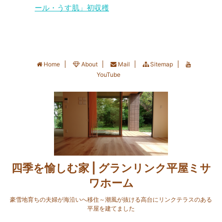
2022.3.29 ３回目の４月
ール・うす肌」初収穫
ている。 ここ雪国新潟の
○○○○ あいす もう20
上旬には、初心者の私た
我が家での成長の様子を
年以上も前のお話です
ちを感動させる「群れ」
振り返ってみると、枯れ
が、先輩のラーメン店や
が海底から湧き上がり、
てしまわずによく頑張っ
レコードショップや隣町
クーラーボックスを満た
てくれているなと嬉しく
のライブハウスを回りな
してくれました。 さらに
Home
About
Mail
Sitemap
なる。 経過をざっとおさ
がら、手作りのチラシを
この時は、 ...
YouTube
らいしてみると、こちら
貼らせてもらいました。
は、いきなりの大寒波と
先日、いま話題の映画
なった一年目の冬を乗り
『ボヘミアン・ラプソデ
越えた今年の春先の様
ィ』にて、伝説の英ロッ
子。 軒下のウッドデッキ
クバンド クイーン＆フレ
で過ごした冬の間は、ほ
ディ・マーキュリーの人
ぼ成長せず冬眠していた
生に触れて、若かりし日
ようだ。 レモン璃の香＆
の自分が懐かしく想い出
四季を愉しむ家 | グランリンク平屋ミサ
みかん小原紅早生
されました。 フレディ・
ワホーム
2021.3.31 株元から40～
マーキュリーと私を重ね
60センチ程だったこの小
合わせるとか、そんな恐
豪雪地育ちの夫婦が海沿いへ移住～潮風が抜ける高台にリンクテラスのある
平屋を建てました
さな一年 ...
れ ...