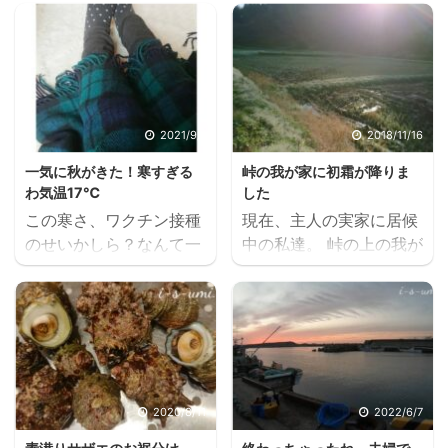
2021/9/1
2018/11/16
一気に秋がきた！寒すぎる
峠の我が家に初霜が降りま
わ気温17℃
した
この寒さ、ワクチン接種
現在、主人の実家に居候
のせいかしら？なんて一
中の私達。 峠の上の我が
瞬思ったりもしたけれ
家より、昨夜は空一面の
ど‥‥。 ちがうちがう。
星座と金の月に、時を忘
昨日との気温差10℃の今
れて見惚れてしまいまし
日の新潟は17℃まで気温
た。 あいす明日の朝は冷
が低下。 寒いわけだ。
え込みそう キレイに晴れ
朝から長袖に靴下を履い
渡る秋冬の夜空の翌朝
て、ブランケットに包ま
は、放射冷却を連れてき
2020/8/11
2022/6/7
って家でゆっくり過ごし
ます。 予想通りに今朝、