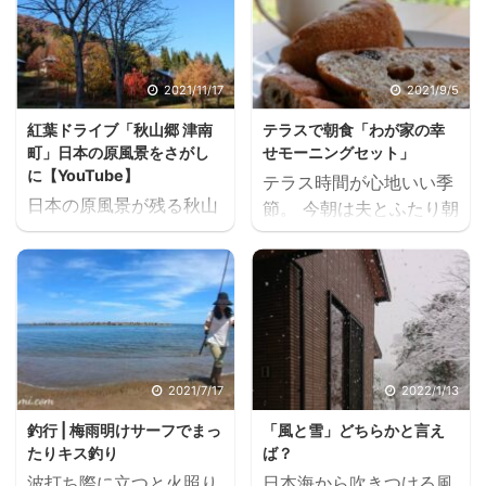
2021/11/17
2021/9/5
紅葉ドライブ「秋山郷 津南
テラスで朝食「わが家の幸
町」日本の原風景をさがし
せモーニングセット」
に【YouTube】
テラス時間が心地いい季
日本の原風景が残る秋山
節。 今朝は夫とふたり朝
郷は、信濃川の支流 中津
食を愉しんだ。 朝食
川の上流域に点在する集
2021.9.5 数カ月ぶりにお
落の総称で、長野県と新
邪魔した、山あいの人気
潟県にまたがる渓谷地帯
パン屋さん麦麦ベイクの
です。 10年ほど前に一
天然酵母ぱん。 麦麦ベイ
度訪れて以来の秋山郷。
ク 2021.9.4 今日もやっ
今回は、新潟県中魚沼郡
ぱり、くるみレーズンぱ
2021/7/17
2022/1/13
津南町秋山郷を訪れまし
ん＆ライ麦いよかんチョ
釣行 | 梅雨明けサーフでまっ
「風と雪」どちらかと言え
た。 国道を外れた見倉集
コ。 噛めば噛むほどに味
たりキス釣り
ば？
落近辺は、春に数十万株
がでる、ハード系のこの
波打ち際に立つと火照り
日本海から吹きつける風