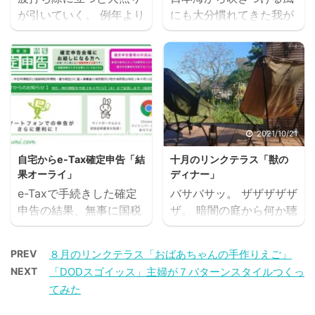
ものカタクリの花が咲き
天然酵母パンに出会って
が引いていく。 例年より
にも大分慣れてきた我が
乱れる群生地があり、私
以来、私のパンへの印象
18日早く梅雨明けした新
家。 それでも、やっぱり
が最も好きな場所でもあ
はガラリと変わってしま
潟では、まだまだキス釣
強風には驚かされる。 こ
ります。 津南町秋山郷見
った。 麦麦ベイク くる
りが楽しめる。 潮騒を
こ二日間の暴風雪警報
倉 かたくり群生地
みレーズンぱん＆ライ麦
BGMに、まったり過ごす
で、どれだけの雪が降る
2021.11.6 中津川の断崖
いよかんチョコ コーヒー
のもいい。 練習の甲斐あ
のだろうと心配したが、
にかかる、国道405号線
は、その場で焙煎する極
って、キャスティングも
嵐に吹き飛ばされて雪が
と逆巻集落を結ぶ「猿飛
上の自家焙煎珈琲豆を提
少しはみれるようになっ
舞いほとんど積もらずに
2021/3/16
2021/10/21
橋」は、その見事な眺望
供してくれるフレッシュ
てきたかな。 下の動画
済んだ。 こんな時、嵐は
から新潟の橋50選に選定
コーヒーNo.1の ...
自宅からe-Tax確定申告「結
十月のリンクテラス「獣の
は、そんな昨日のキス釣
もちろん怖いのだけれ
されています。 津南町秋
果オーライ」
ディナー」
りの様子です。 スポン
ど、風のお蔭で大雪にな
山 ...
e-Taxで手続きした確定
バサバサッ。 ザザザザザ
サーリンク ランキングに
らずに済むんだと実感す
申告の結果、無事に国税
ザ。 暗闇の庭から何か聴
参加しています ご訪問の
る。 ところが、その嵐が
が還付されました。 先日
こえた気がした。 えっ？
しるしにクリックいただ
緩んで静かな朝を迎えた
の記事でも紹介していた
バキッ。 まちがいない。
けると嬉しいです ↓ ↓
今日は、再び降り出した
PREV
８月のリンクテラス「おばあちゃんの手作りえご」
通り、適当な数字を入れ
聴こえる。 何かが、居
＊シンプルイズベスト＊
雪がみるみるうちに積も
NEXT
「DODスゴイッス」主婦が７パターンスタイルつくっ
て帳尻が合うように調整
る！ うわ～もしや、巷で
＊ふるさと新潟＊ ＊若者
ってきた。 大雪警報
てみた
していたこともあって、
噂の‥‥熊！？ いやい
にもブーム平屋＊
2022.1.13 でっかい牡丹
なんとなく腑に落ちない
や、この庭に熊、なんて