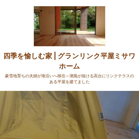
四季を愉しむ家 | グランリンク平屋ミサワ
ホーム
豪雪地育ちの夫婦が海沿いへ移住～潮風が抜ける高台にリンクテラスの
ある平屋を建てました