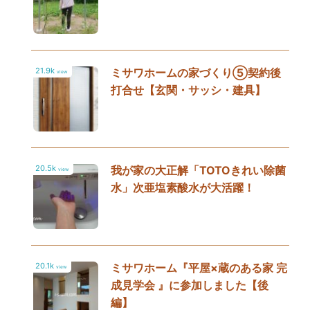
21.9k
ミサワホームの家づくり⑤契約後
view
打合せ【玄関・サッシ・建具】
20.5k
我が家の大正解「TOTOきれい除菌
view
水」次亜塩素酸水が大活躍！
20.1k
ミサワホーム『平屋×蔵のある家 完
view
成見学会 』に参加しました【後
編】