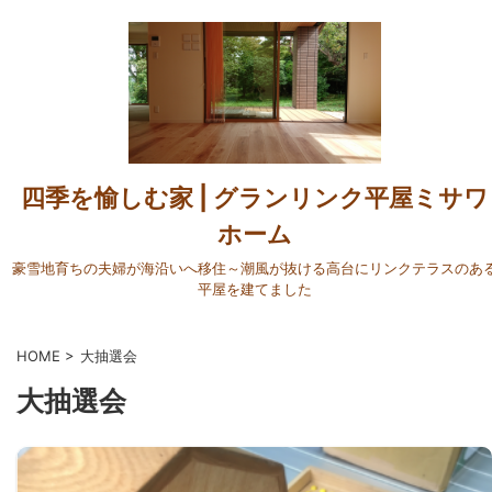
四季を愉しむ家 | グランリンク平屋ミサワ
ホーム
豪雪地育ちの夫婦が海沿いへ移住～潮風が抜ける高台にリンクテラスのあ
平屋を建てました
HOME
>
大抽選会
大抽選会