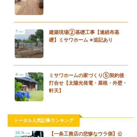
7
建築現場②基礎工事【連続布基
view
礎】ミサワホーム ※追記あり
6
ミサワホームの家づくり⑤契約後
view
打合せ【太陽光発電・屋根・外壁・
軒天】
トータル人気記事ランキング
59.7k
【一条工務店の悲惨なウラ側】公
view