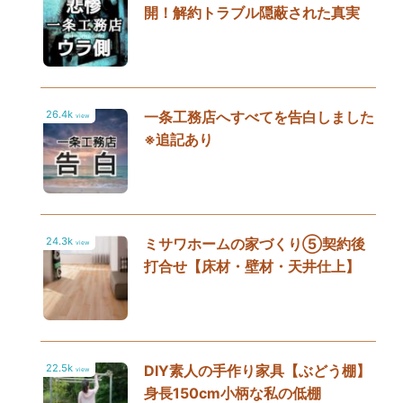
開！解約トラブル隠蔽された真実
26.4k
一条工務店へすべてを告白しました
view
※追記あり
24.3k
ミサワホームの家づくり⑤契約後
view
打合せ【床材・壁材・天井仕上】
22.5k
DIY素人の手作り家具【ぶどう棚】
view
身長150cm小柄な私の低棚