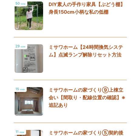
50
DIY素人の手作り家具【ぶどう棚】
view
身長150cm小柄な私の低棚
29
ミサワホーム【24時間換気システ
view
ム】点滅ランプ解除リセット方法
15
ミサワホームの家づくり⑨上棟立
view
会い【間取り・配線位置の確認】※
追記あり
11
ミサワホームの家づくり⑤契約後
view