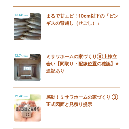
13.6k
まるで甘エビ！10cm以下の「ピン
view
ギスの背越し（せごし）」
12.7k
ミサワホームの家づくり⑨上棟立
view
会い【間取り・配線位置の確認】※
追記あり
12.4k
感動！ミサワホームの家づくり ③
view
正式図面と見積り提示