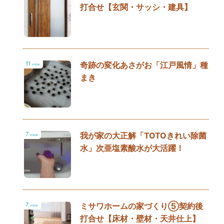
打合せ【玄関・サッシ・建具】
11
奇跡の変化あさがお「江戸風情」種
view
まき
7
我が家の大正解「TOTOきれい除菌
view
水」次亜塩素酸水が大活躍！
7
ミサワホームの家づくり⑤契約後
view
打合せ【床材・壁材・天井仕上】