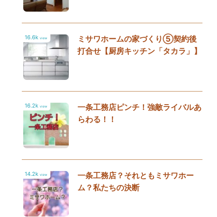
16.6k
ミサワホームの家づくり⑤契約後
view
打合せ【厨房キッチン「タカラ」】
16.2k
一条工務店ピンチ！強敵ライバルあ
view
らわる！！
14.2k
一条工務店？それともミサワホー
view
ム？私たちの決断