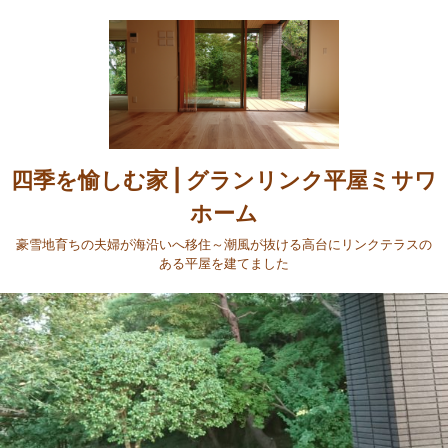
四季を愉しむ家 | グランリンク平屋ミサワ
ホーム
豪雪地育ちの夫婦が海沿いへ移住～潮風が抜ける高台にリンクテラスの
ある平屋を建てました