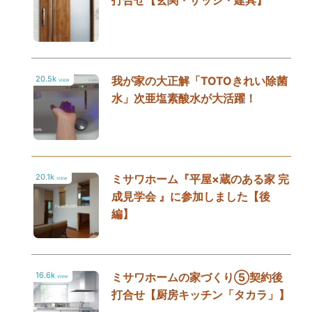
打合せ【玄関・サッシ・建具】
20.5k
我が家の大正解「TOTOきれい除菌
view
水」次亜塩素酸水が大活躍！
20.1k
ミサワホーム『平屋×蔵のある家 完
view
成見学会 』に参加しました【後
編】
16.6k
ミサワホームの家づくり⑤契約後
view
打合せ【厨房キッチン「タカラ」】