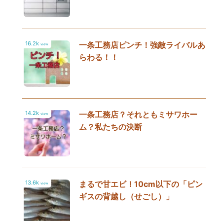
16.2k
一条工務店ピンチ！強敵ライバルあ
view
らわる！！
14.2k
一条工務店？それともミサワホー
view
ム？私たちの決断
13.6k
まるで甘エビ！10cm以下の「ピン
view
ギスの背越し（せごし）」