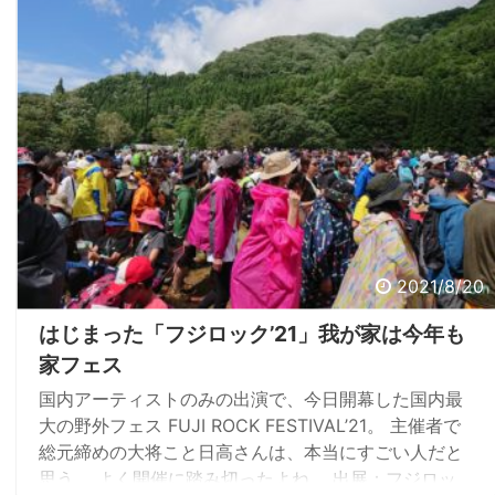
2021/8/20
はじまった「フジロック’21」我が家は今年も
家フェス
国内アーティストのみの出演で、今日開幕した国内最
大の野外フェス FUJI ROCK FESTIVAL’21。 主催者で
総元締めの大将こと日高さんは、本当にすごい人だと
思う。 よく開催に踏み切ったよね。 出展：フジロッ