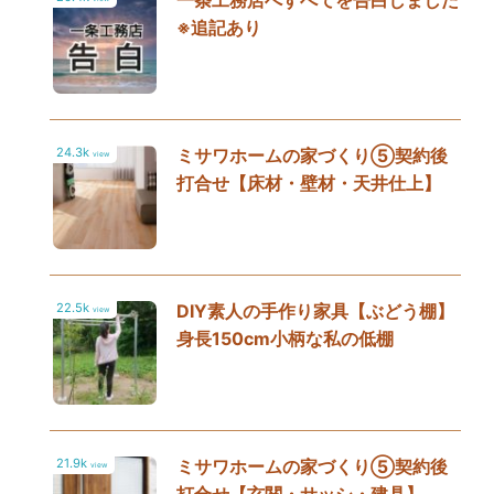
一条工務店へすべてを告白しました
※追記あり
24.3k
ミサワホームの家づくり⑤契約後
view
打合せ【床材・壁材・天井仕上】
22.5k
DIY素人の手作り家具【ぶどう棚】
view
身長150cm小柄な私の低棚
21.9k
ミサワホームの家づくり⑤契約後
view