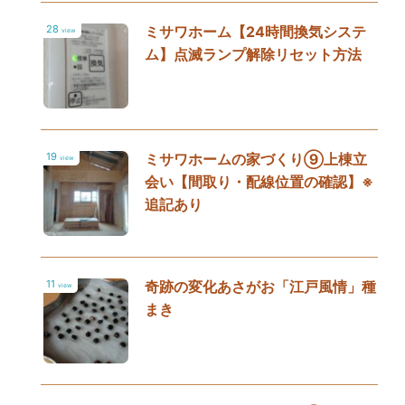
28
ミサワホーム【24時間換気システ
view
ム】点滅ランプ解除リセット方法
19
ミサワホームの家づくり⑨上棟立
view
会い【間取り・配線位置の確認】※
追記あり
11
奇跡の変化あさがお「江戸風情」種
view
まき