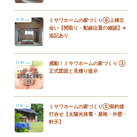
12.7k
ミサワホームの家づくり⑨上棟立
view
会い【間取り・配線位置の確認】※
追記あり
12.4k
感動！ミサワホームの家づくり ③
view
正式図面と見積り提示
12.1k
ミサワホームの家づくり⑤契約後
view
打合せ【太陽光発電・屋根・外壁・
軒天】