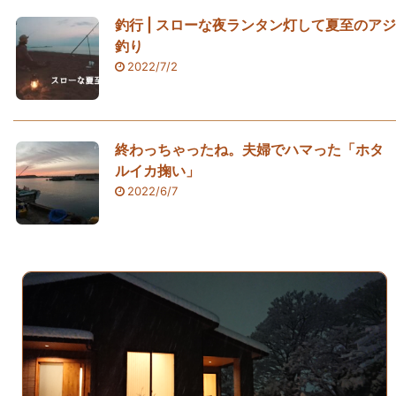
釣行 | スローな夜ランタン灯して夏至のアジ
釣り
2022/7/2
終わっちゃったね。夫婦でハマった「ホタ
ルイカ掬い」
2022/6/7