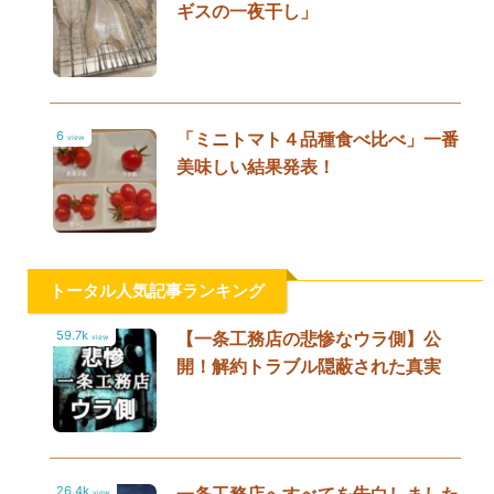
ギスの一夜干し」
6
「ミニトマト４品種食べ比べ」一番
view
美味しい結果発表！
トータル人気記事ランキング
59.7k
【一条工務店の悲惨なウラ側】公
view
開！解約トラブル隠蔽された真実
26.4k
view