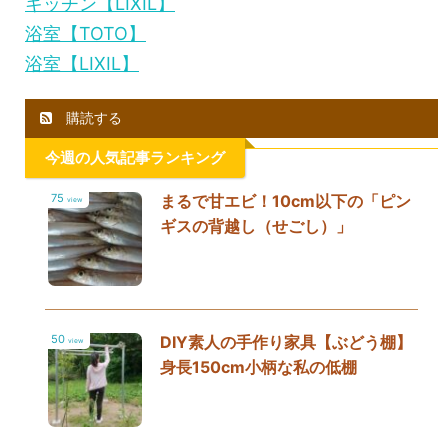
キッチン【LIXIL】
浴室【TOTO】
浴室【LIXIL】
購読する
今週の人気記事ランキング
75
まるで甘エビ！10cm以下の「ピン
view
ギスの背越し（せごし）」
50
DIY素人の手作り家具【ぶどう棚】
view
身長150cm小柄な私の低棚