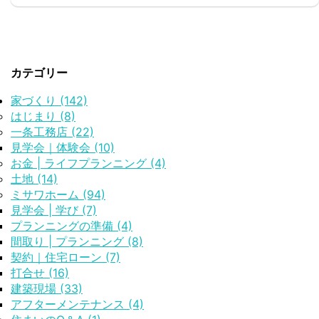
ク'21 live配信タイムテーブル1日目 出展：フジロッ
ク'21 live配信タイムテーブル2日目 出展：フジロッ
ク'21 live配信タイムテーブル3日目 本当なら、あの苗
場の空の下で存分に楽しみたかったけれど、夫とよく
カテゴリー
話し合って我が家は今年も自粛することにした。 必ず
また参加しようと決め ...
家づくり (142)
はじまり (8)
一条工務店 (22)
見学会｜体験会 (10)
お金 | ライフプランニング (4)
土地 (14)
ミサワホーム (94)
見学会 | 学び (7)
プランニングの準備 (4)
間取り | プランニング (8)
契約｜住宅ローン (7)
打合せ (16)
建築現場 (33)
アフターメンテナンス (4)