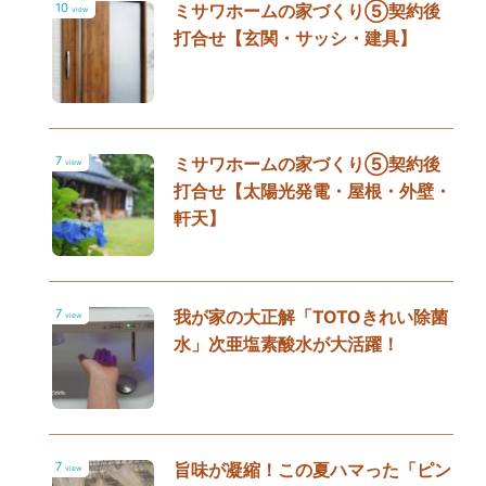
10
ミサワホームの家づくり⑤契約後
view
打合せ【玄関・サッシ・建具】
7
ミサワホームの家づくり⑤契約後
view
打合せ【太陽光発電・屋根・外壁・
軒天】
7
我が家の大正解「TOTOきれい除菌
view
水」次亜塩素酸水が大活躍！
7
旨味が凝縮！この夏ハマった「ピン
view